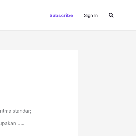
Search
Subscribe
Sign In
itma standar;
upakan …..