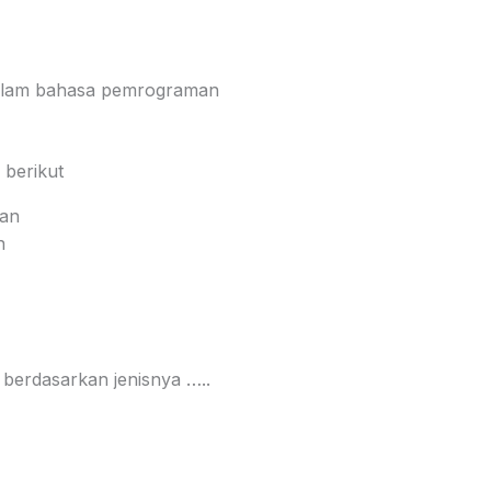
alam bahasa pemrograman
 berikut
tan
n
 berdasarkan jenisnya …..