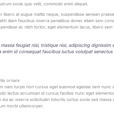
rutrum sociis quis velit, commodo enim aliquet.
r libero at augue mattis neque, suspendisse aenean praesen
 nibh diam faucibus viverra penatibus donec etiam sem con
pendisse ac nibh tortor, eget elementum lacus, libero sem
 massa feugiat nisi, tristique nisi, adipiscing dignissim
la enim id consequat faucibus luctus volutpat senectus
lis ornare
um nam turpis non cursus eget euismod egestas sem nunc am
o lectus accumsan id cursus facilisis nunc eget element
i dui ac viverra sollicitudin lobortis luctus sociis sed mas
tum morbi ullamcorper.