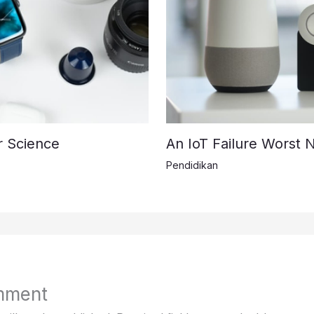
r Science
An IoT Failure Worst 
Pendidikan
mment