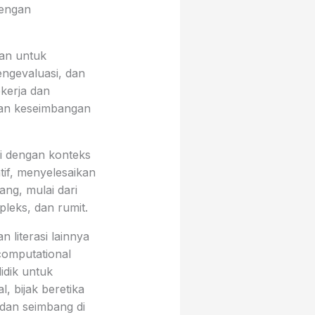
 dengan
uan untuk
ngevaluasi, dan
ekerja dan
dan keseimbangan
ai dengan konteks
tif, menyelesaikan
ng, mulai dari
leks, dan rumit.
n literasi lainnya
computational
idik untuk
l, bijak beretika
 dan seimbang di