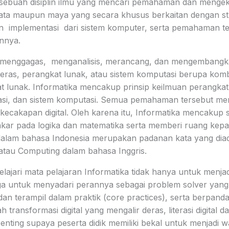
 sebuah disiplin ilmu yang mencari pemahaman dan mengeks
 nyata maupun maya yang secara khusus berkaitan dengan st
 implementasi dari sistem komputer, serta pemahaman te
nnya.
at menggagas, menganalisis, merancang, dan mengembang
eras, perangkat lunak, atau sistem komputasi berupa komb
t lunak. Informatika mencakup prinsip keilmuan perangkat
masi, dan sistem komputasi. Semua pemahaman tersebut me
ecakapan digital. Oleh karena itu, Informatika mencakup s
akar pada logika dan matematika serta memberi ruang kepa
a dalam bahasa Indonesia merupakan padanan kata yang diad
tau Computing dalam bahasa Inggris.
elajari mata pelajaran Informatika tidak hanya untuk menj
uga untuk menyadari perannya sebagai problem solver yan
 dan terampil dalam praktik (core practices), serta berpan
h transformasi digital yang mengalir deras, literasi digital da
enting supaya peserta didik memiliki bekal untuk menjadi wa