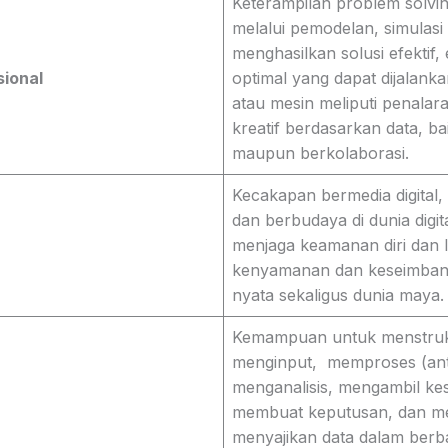
Keterampilan problem solvin
melalui pemodelan, simulasi
menghasilkan solusi efektif, 
sional
optimal yang dapat dijalank
atau mesin meliputi penalaran
kreatif berdasarkan data, ba
maupun berkolaborasi.
Kecakapan bermedia digital, 
dan berbudaya di dunia dig
menjaga keamanan diri dan l
kenyamanan dan keseimbang
nyata sekaligus dunia maya.
Kemampuan untuk menstruk
menginput, memproses (ant
menganalisis, mengambil ke
membuat keputusan, dan me
menyajikan data dalam berb