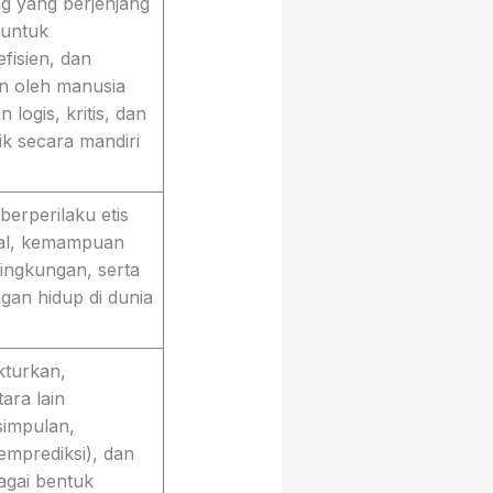
g yang berjenjang
 untuk
efisien, dan
an oleh manusia
 logis, kritis, dan
ik secara mandiri
berperilaku etis
ital, kemampuan
ingkungan, serta
an hidup di dunia
turkan,
ara lain
simpulan,
mprediksi), dan
agai bentuk