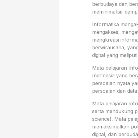
berbudaya dan berada
meminimalisir damp
Informatika mengako
mengakses, mengat
mengkreasi informas
berwirausaha, yan
digital yang meliput
Mata pelajaran Inf
Indonesia yang bera
persoalan nyata yan
persoalan dan data
Mata pelajaran Infor
serta mendukung pe
science). Mata pel
memaksimalkan potens
digital, dan berbud