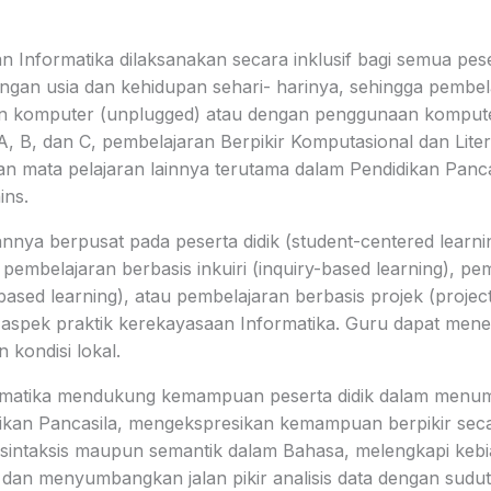
 Informatika dilaksanakan secara inklusif bagi semua peser
engan usia dan kehidupan sehari- harinya, sehingga pembe
 komputer (unplugged) atau dengan penggunaan komputer
 B, dan C, pembelajaran Berpikir Komputasional dan Literas
an mata pelajaran lainnya terutama dalam Pendidikan Panca
ins.
nnya berpusat pada peserta didik (student-centered learn
embelajaran berbasis inkuiri (inquiry-based learning), pe
sed learning), atau pembelajaran berbasis projek (project
aspek praktik kerekayasaan Informatika. Guru dapat men
 kondisi lokal.
rmatika mendukung kemampuan peserta didik dalam men
idikan Pancasila, mengekspresikan kemampuan berpikir seca
ntaksis maupun semantik dalam Bahasa, melengkapi kebia
is dan menyumbangkan jalan pikir analisis data dengan sudu