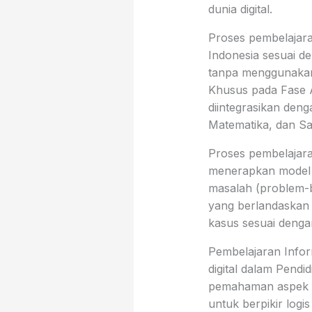
dunia digital.
Proses pembelajaran
Indonesia sesuai d
tanpa menggunakan
Khusus pada Fase A,
diintegrasikan deng
Matematika, dan Sa
Proses pembelajara
menerapkan model p
masalah (problem-ba
yang berlandaskan 
kasus sesuai dengan
Pembelajaran Info
digital dalam Pend
pemahaman aspek si
untuk berpikir log