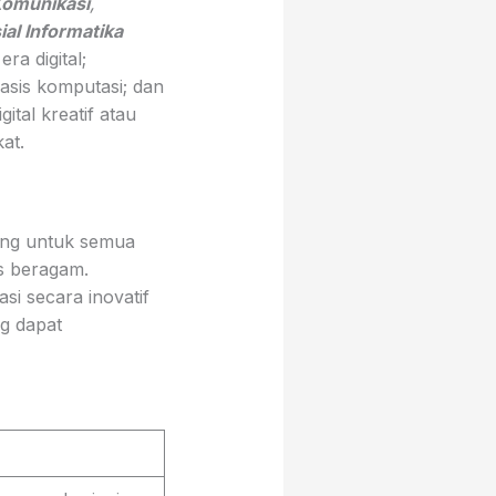
Komunikasi
,
al Informatika
a digital;
asis komputasi; dan
tal kreatif atau
at.
cang untuk semua
as beragam.
i secara inovatif
g dapat