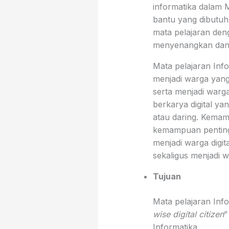
informatika dalam 
bantu yang dibutuhk
mata pelajaran den
menyenangkan dan 
Mata pelajaran Info
menjadi warga yang 
serta menjadi warg
berkarya digital ya
atau daring. Kemam
kemampuan penting 
menjadi warga digita
sekaligus menjadi 
Tujuan
Mata pelajaran Inf
wise digital citize
n
”
Informatika.