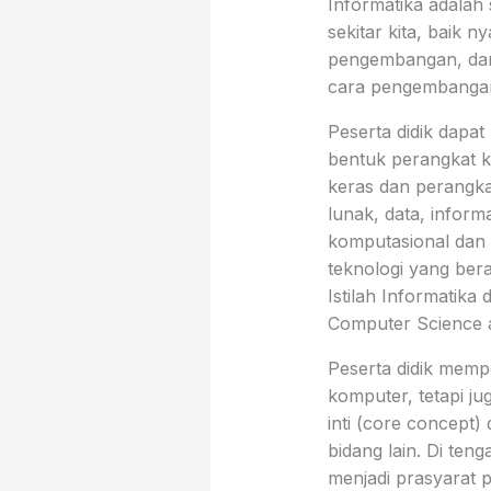
Informatika adalah
sekitar kita, baik
pengembangan, dan
cara pengembanga
Peserta didik dap
bentuk perangkat k
keras dan perangka
lunak, data, infor
komputasional dan k
teknologi yang ber
Istilah Informatik
Computer Science a
Peserta didik memp
komputer, tetapi j
inti (core concept)
bidang lain. Di tenga
menjadi prasyarat p