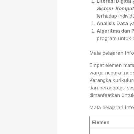
Literasi Digital
y
Sistem Komput
terhadap indivi
Analisis Data
ya
Algoritma dan
program untuk m
Mata pelajaran Info
Empat elemen mata p
warga negara Indon
Kerangka kurikulum
dan beradaptasi se
dimanfaatkan untuk
Mata pelajaran Infor
Elemen