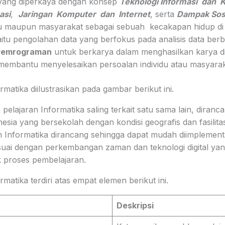
ang diperkaya dengan konsep
Teknologi Informasi dan 
asi
,
Jaringan Komputer dan Internet
, serta
Dampak Sosi
du maupun masyarakat sebagai sebuah kecakapan hidup di er
itu pengolahan data yang berfokus pada analisis data berb
 Pemrograman
untuk berkarya dalam menghasilkan karya digi
embantu menyelesaikan persoalan individu atau masyarak
rmatika diilustrasikan pada gambar berikut ini.
elajaran Informatika saling terkait satu sama lain, diran
esia yang bersekolah dengan kondisi geografis dan fasilit
 Informatika dirancang sehingga dapat mudah diimplementas
suai dengan perkembangan zaman dan teknologi digital yan
 proses pembelajaran.
matika terdiri atas empat elemen berikut ini.
Deskripsi