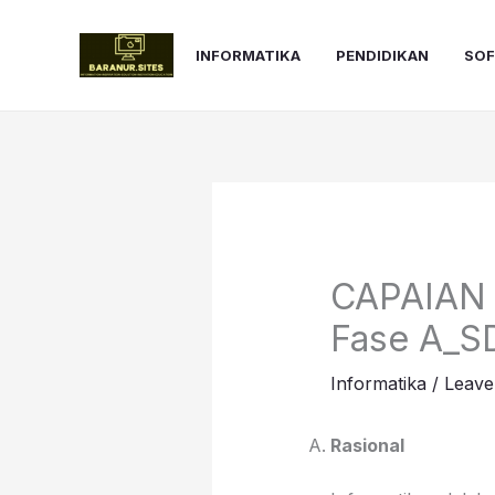
Skip
to
INFORMATIKA
PENDIDIKAN
SO
content
CAPAIAN
Fase A_SD
Informatika
/
Leave
Rasional