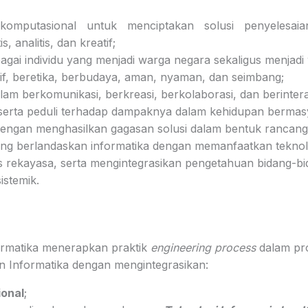
 komputasional untuk menciptakan solusi penyelesaian
is, analitis, dan kreatif;
bagai individu yang menjadi warga negara sekaligus menjad
tif, beretika, berbudaya, aman, nyaman, dan seimbang;
lam berkomunikasi, berkreasi, berkolaborasi, dan berinter
, serta peduli terhadap dampaknya dalam kehidupan bermas
dengan menghasilkan gagasan solusi dalam bentuk rancang
ng berlandaskan informatika dengan memanfaatkan teknol
rekayasa, serta mengintegrasikan pengetahuan bidang-bid
istemik.
ormatika menerapkan praktik
engineering process
dalam pr
an Informatika dengan mengintegrasikan:
ional
;