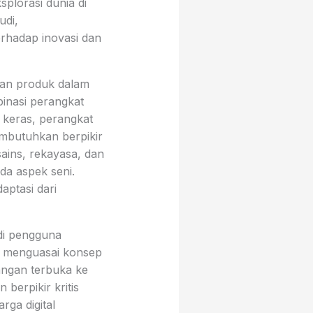
plorasi dunia di
udi,
rhadap inovasi dan
kan produk dalam
inasi perangkat
 keras, perangkat
mbutuhkan berpikir
ains, rekayasa, dan
da aspek seni.
aptasi dari
adi pengguna
g menguasai konsep
dangan terbuka ke
n berpikir kritis
rga digital