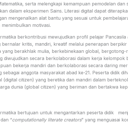
Matematika, serta melengkapi kemampuan pemodelan dan si
an dalam eksperimen Sains. Literasi digital dapat diterap
gan mengenalkan alat bantu yang sesuai untuk pembelajar
menimbulkan motivasi.
rmatika berkontribusi mewujudkan profil pelajar Pancasila 
bernalar kritis, mandiri, kreatif melalui penerapan berpiki
a yang berakhlak mulia, berkebinekaan global, bergotong
ng diwujudkan secara berkolaborasi dalam kerja kelompok b
puan bekerja mandiri dan berkolaborasi secara daring me
sebagai anggota masyarakat abad ke-21. Peserta didik di
l (digital citizen) yang beretika dan mandiri dalam berteknol
warga dunia (global citizen) yang beriman dan bertakwa k
ormatika bertujuan untuk mengantarkan peserta didik menj
 dan “
computationally literate creators
” yang menguasai ko