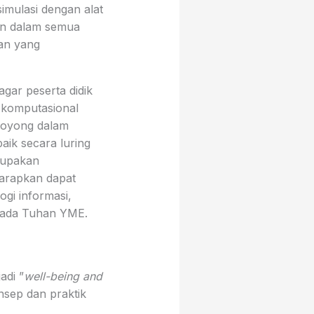
mulasi dengan alat
kan dalam semua
an yang
agar peserta didik
r komputasional
-royong dalam
aik secara luring
rupakan
harapkan dapat
ogi informasi,
epada Tuhan YME.
adi ”
well-being and
nsep dan praktik