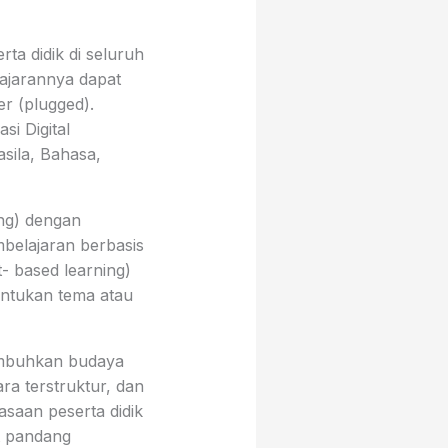
ta didik di seluruh
lajarannya dapat
 (plugged).
i Digital
sila, Bahasa,
ing) dengan
mbelajaran berbasis
- based learning)
entukan tema atau
umbuhkan budaya
ra terstruktur, dan
saan peserta didik
t pandang