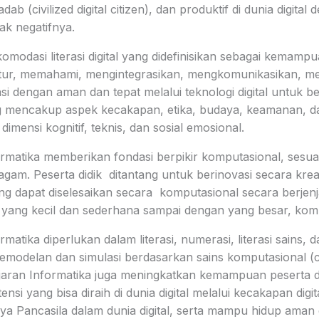
b (civilized digital citizen), dan produktif di dunia digital
ak negatifnya.
modasi literasi digital yang didefinisikan sebagai kemamp
ur, memahami, mengintegrasikan, mengkomunikasikan, me
i dengan aman dan tepat melalui teknologi digital untuk b
g mencakup aspek kecakapan, etika, budaya, keamanan, 
i dimensi kognitif, teknis, dan sosial emosional.
ormatika memberikan fondasi berpikir komputasional, sesu
gam. Peserta didik ditantang untuk berinovasi secara krea
g dapat diselesaikan secara komputasional secara berjenja
 yang kecil dan sederhana sampai dengan yang besar, komp
matika diperlukan dalam literasi, numerasi, literasi sains, da
modelan dan simulasi berdasarkan sains komputasional (
ajaran Informatika juga meningkatkan kemampuan peserta d
i yang bisa diraih di dunia digital melalui kecakapan digita
aya Pancasila dalam dunia digital, serta mampu hidup aman