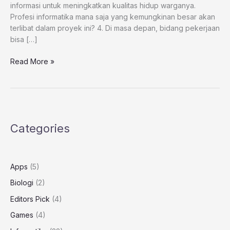
informasi untuk meningkatkan kualitas hidup warganya.
Profesi informatika mana saja yang kemungkinan besar akan
terlibat dalam proyek ini? 4. Di masa depan, bidang pekerjaan
bisa […]
Soal
Read More »
Informatika_Profesi
Bidang
Informatika
Categories
Apps
(5)
Biologi
(2)
Editors Pick
(4)
Games
(4)